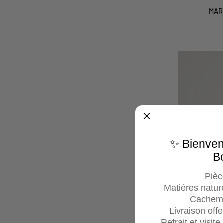
MARACA
MAR
HOCHET
OVALE
✨ Bienve
B
Pièc
Matières nature
Cachemi
Livraison off
Retrait et visit