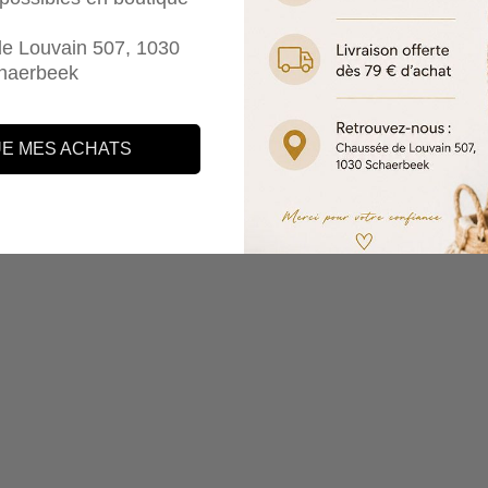
UTER AU PANIER
AJOUTER AU PANIER
e Louvain 507, 1030
haerbeek
MARACA
BATON DE PLUIE
MARACA HOCHET M
HOCHET
€25,00
€15,00
M
E MES ACHATS
Connexion requise
Connectez-vous à votre compte pour ajouter des produits à votre liste
de souhaits et afficher vos articles précédemment enregistrés.
Se connecter