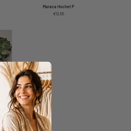
Maraca
Maraca Hochet P
Hochet
€12,00
P