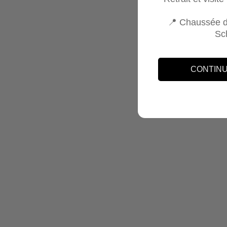
AJO
📍 Chaussée d
Sc
BATON
DE
PLUIE
CONTINU