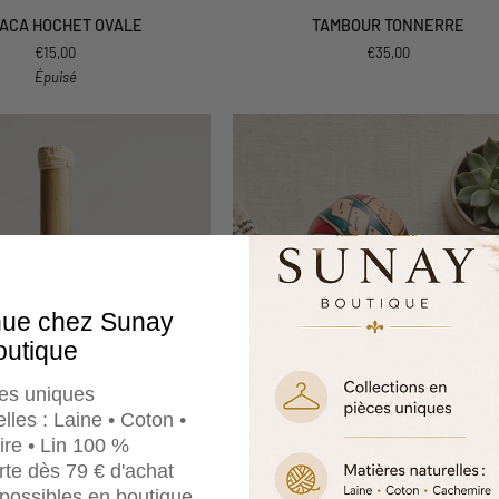
TAMBOUR
ACA HOCHET OVALE
TAMBOUR TONNERRE
TONNERRE
€15,00
€35,00
Épuisé
nue chez Sunay
outique
es uniques
lles : Laine • Coton •
re • Lin 100 %
erte dès 79 € d'achat
e possibles en boutique