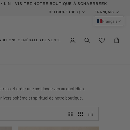
 • LIN - VISITEZ NOTRE BOUTIQUE À SCHAERBEEK
MONNAIE
LANGUE
BELGIQUE (BE €)
FRANÇAIS
Français
NDITIONS GÉNÉRALES DE VENTE
Mon
Recherche
Wishlist
Panier
compte
e stress et créer une ambiance zen au quotidien.
ivers bohème et spirituel de notre boutique.