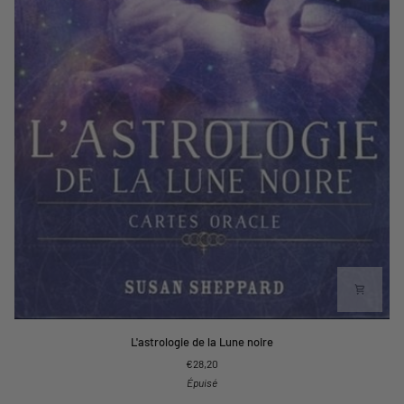
L'astrologie
L'astrologie de la Lune noire
de
€28,20
la
Épuisé
Lune
noire