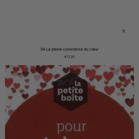
De
De La pleine conscience du cœur
La
€13,90
pleine
conscience
du
cœur