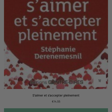
S'aimer
S'aimer et s'accepter pleinement
et
€14,55
s'accepter
pleinement