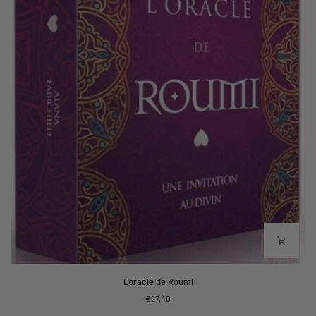
L'oracle
L'oracle de Roumi
de
€27,40
Roumi