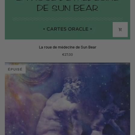
La
La roue de médecine de Sun Bear
roue
€27,00
de
médecine
de
ÉPUISÉ
Sun
Bear