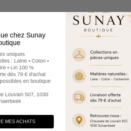
nue chez Sunay
outique
es uniques
lles : Laine • Coton •
re • Lin 100 %
erte dès 79 € d'achat
e possibles en boutique
e Louvain 507, 1030
haerbeek
E MES ACHATS