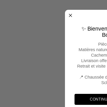
✨ Bienve
B
Pièc
Matières nature
Cachemi
Livraison off
Retrait et visit
📍 Chaussée d
Sc
CONTINU