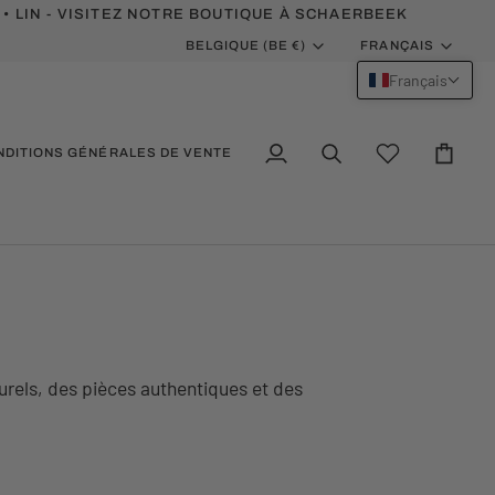
 • LIN - VISITEZ NOTRE BOUTIQUE À SCHAERBEEK
MONNAIE
LANGUE
BELGIQUE (BE €)
FRANÇAIS
Français
NDITIONS GÉNÉRALES DE VENTE
Mon
Recherche
Wishlist
Panier
compte
rels, des pièces authentiques et des