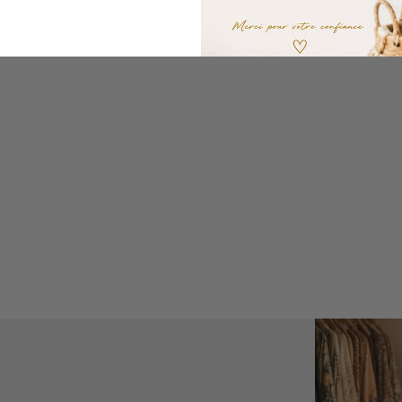
Connexion requise
Connectez-vous à votre compte pour ajouter des produits à votre liste
de souhaits et afficher vos articles précédemment enregistrés.
Se connecter