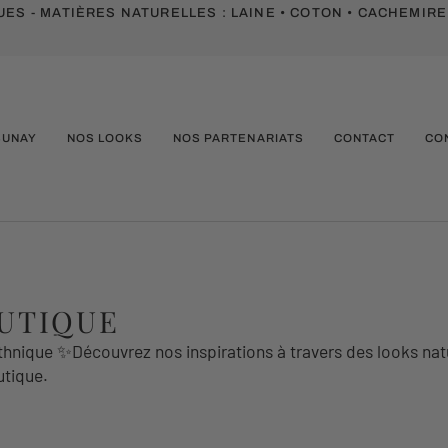
ES - MATIÈRES NATURELLES :
LAINE • COTON • CACHEMIRE
SUNAY
NOS LOOKS
NOS PARTENARIATS
CONTACT
CO
OUTIQUE
ique ✨Découvrez nos inspirations à travers des looks natu
utique.