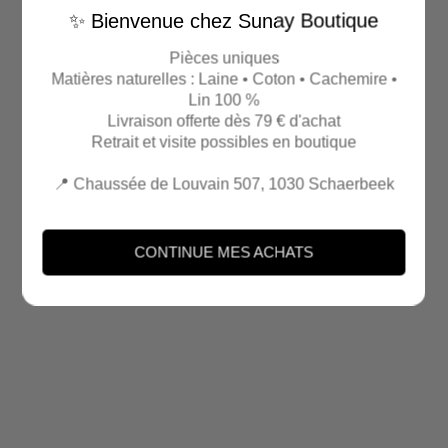
✨ Bienvenue chez Sunay Boutique
Pièces uniques
Matières naturelles : Laine • Coton • Cachemire •
Lin 100 %
Livraison offerte dès 79 € d'achat
Retrait et visite possibles en boutique
📍 Chaussée de Louvain 507, 1030 Schaerbeek
CONTINUE MES ACHATS
Connexion requise
Connectez-vous à votre compte pour ajouter des produits à
votre liste de souhaits et afficher vos articles précédemment
enregistrés.
Se connecter