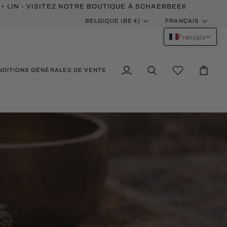
 • LIN - VISITEZ NOTRE BOUTIQUE À SCHAERBEEK
MONNAIE
LANGUE
BELGIQUE (BE €)
FRANÇAIS
Français
NDITIONS GÉNÉRALES DE VENTE
Mon
Recherche
Wishlist
Panier
compte