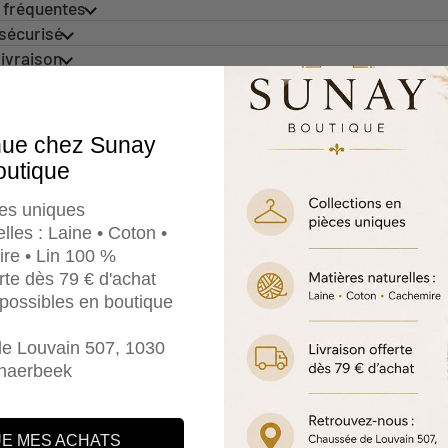
 fréquentes
sécurisé
livraison
moi quand l’article est de nouveau disponible
nue chez Sunay
outique
es uniques
lles : Laine • Coton •
re • Lin 100 %
erte dès 79 € d'achat
LIVRAISON DANS LE MONDE ENTIER
24
e possibles en boutique
Livraison partout – frais calculés lors du paiement.
Ser
e Louvain 507, 1030
haerbeek
E MES ACHATS