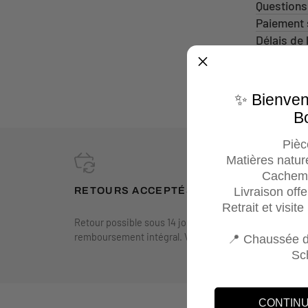
Questions
Paiement 
Délais de 
Prévenez-
✨ Bienve
B
Pièc
Matières nature
Cachemi
Livraison off
RETOURS ACCEPTÉS
Retrait et visit
Retour possible sous 14 jours calendrier avec
remboursement intégral. Voir conditions générales.
📍 Chaussée d
Sc
CONTINU