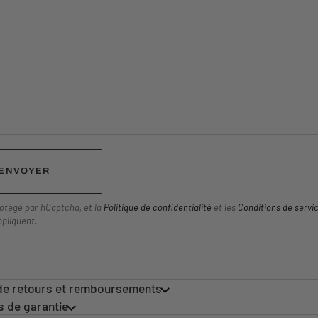
ENVOYER
rotégé par hCaptcha, et la
Politique de confidentialité
et les
Conditions de servi
ppliquent.
 de retours et remboursements
s de garantie