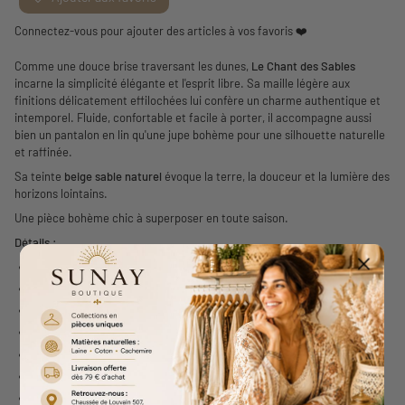
Connectez-vous pour ajouter des articles à vos favoris ❤️
Comme une douce brise traversant les dunes,
Le Chant des Sables
incarne la simplicité élégante et l'esprit libre. Sa maille légère aux
finitions délicatement effilochées lui confère un charme authentique et
intemporel. Fluide, confortable et facile à porter, il accompagne aussi
bien un pantalon en lin qu'une jupe bohème pour une silhouette naturelle
et raffinée.
Sa teinte
beige sable naturel
évoque la terre, la douceur et la lumière des
horizons lointains.
Une pièce bohème chic à superposer en toute saison.
Détails :
Nom : Le Chant des Sables
Couleur : Beige sable naturel
Taille : Unique
Matière : Maille tricotée légère
Coupe ample et fluide
Finitions frangées artisanales
Style bohème, ethnique et intemporel