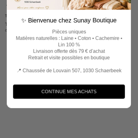
Fabrication : Italie
Taille unique : convient approximativement du 36 au 44.
✨ Bienvenue chez Sunay Boutique
"Le Chant des Sables est une invitation à ralentir, respirer et suivre le
chemin que murmure votre âme."
Pièces uniques
Matières naturelles : Laine • Coton • Cachemire •
Lin 100 %
Livraison offerte dès 79 € d'achat
Retrait et visite possibles en boutique
📍 Chaussée de Louvain 507, 1030 Schaerbeek
CONTINUE MES ACHATS
Connexion requise
Connectez-vous à votre compte pour ajouter des produits à
votre liste de souhaits et afficher vos articles précédemment
enregistrés.
Se connecter