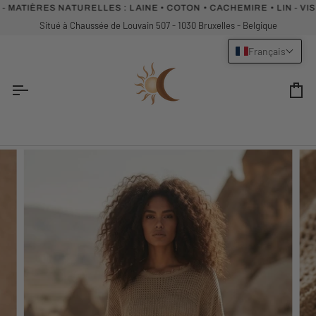
Passer
ATIÈRES NATURELLES :
LAINE • COTON • CACHEMIRE • LIN - VISI
au
Situé à Chaussée de Louvain 507 - 1030 Bruxelles - Belgique
contenu
Français
Pa