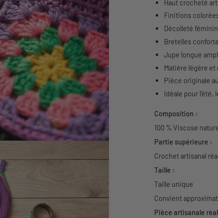
Haut crocheté arti
Finitions colorée
Décolleté féminin
Bretelles confort
Jupe longue ample
Matière légère et
Pièce originale 
Idéale pour l'été
Composition :
100 % Viscose nature
Partie supérieure :
Crochet artisanal réa
Taille :
Taille unique
Convient approximati
Pièce artisanale réal