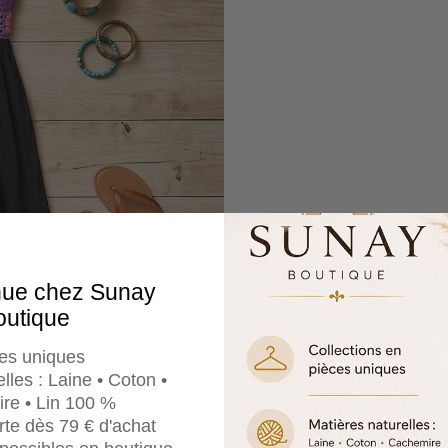
nue chez Sunay
outique
es uniques
lles : Laine • Coton •
re • Lin 100 %
erte dès 79 € d'achat