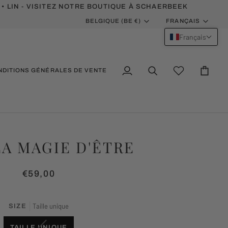
 • LIN - VISITEZ NOTRE BOUTIQUE À SCHAERBEEK
MONNAIE
LANGUE
BELGIQUE (BE €)
FRANÇAIS
Français
NDITIONS GÉNÉRALES DE VENTE
Mon
Recherche
Wishlist
Panier
compte
LA MAGIE D'ÊTRE
€59,00
Taille unique
SIZE
VARIANTE
TAILLE UNIQUE