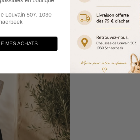
e possibles en boutique
e Louvain 507, 1030
haerbeek
E MES ACHATS
Connexion requise
Connectez-vous à votre compte pour ajouter des produits à votre liste
de souhaits et afficher vos articles précédemment enregistrés.
Se connecter