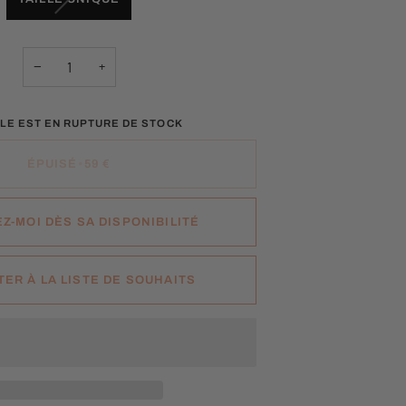
ÉPUISÉE
OU
INDISPONIBLE
−
+
CLE EST EN RUPTURE DE STOCK
ÉPUISÉ
•
59 €
Z-MOI DÈS SA DISPONIBILITÉ
ER À LA LISTE DE SOUHAITS