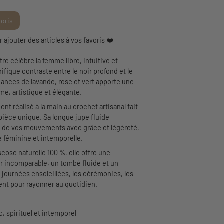
voris
ajouter des articles à vos favoris ❤️
re célèbre la femme libre, intuitive et
fique contraste entre le noir profond et le
ances de lavande, rose et vert apporte une
me, artistique et élégante.
nt réalisé à la main au crochet artisanal fait
ièce unique. Sa longue jupe fluide
de vos mouvements avec grâce et légèreté,
e féminine et intemporelle.
cose naturelle 100 %, elle offre une
r incomparable, un tombé fluide et un
s journées ensoleillées, les cérémonies, les
nt pour rayonner au quotidien.
, spirituel et intemporel