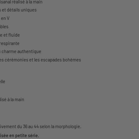
sanal réalisé à la main
s et détails uniques
 en V
ables
 et fluide
 respirante
au charme authentique
, les cérémonies et les escapades bohèmes
lle
lisé à la main
vement du 36 au 44 selon la morphologie.
isée en petite série.