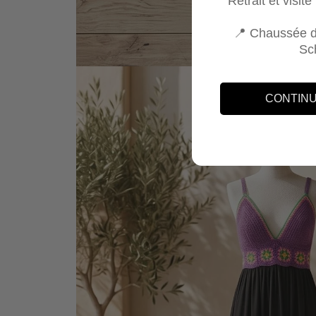
Retrait et visit
📍 Chaussée d
Sc
CONTINU