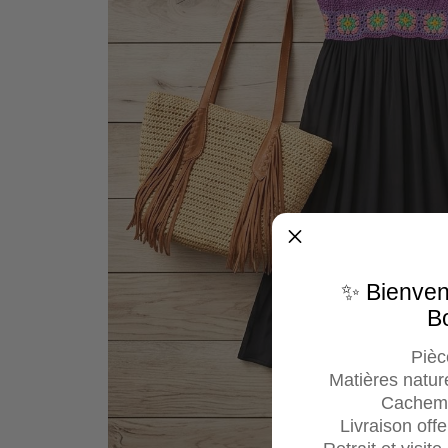
✨ Bienve
B
Pièc
Matières nature
Cachemi
Livraison off