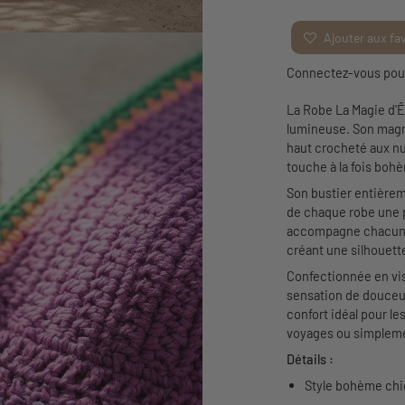
Ajouter aux fa
Connectez-vous pour 
La Robe La Magie d'Êt
lumineuse. Son magni
haut crocheté aux nu
touche à la fois bohè
Son bustier entièreme
de chaque robe une p
accompagne chacun 
créant une silhouett
Confectionnée en vis
sensation de douceu
confort idéal pour le
voyages ou simpleme
Détails :
Style bohème chic